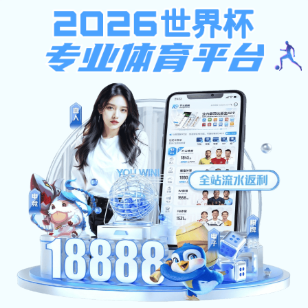
首页
App
关于
体育动态
最强右脚
足球看球攻略
用户登录
首页
最强右脚
南非vs韩国2026世界杯中卫组合
南非vs韩国2026世界杯中卫组
合
2026-07-08 09:10
107
累计阅读
最强右脚
当2026年世界杯的烽火即将点燃，全世界的
目光都聚焦在那些能够决定比赛走向的关键位
置上。如果说锋线是刺穿对手心脏的利刃，那
么中卫组合便是球队最坚固的盾牌。南非与韩