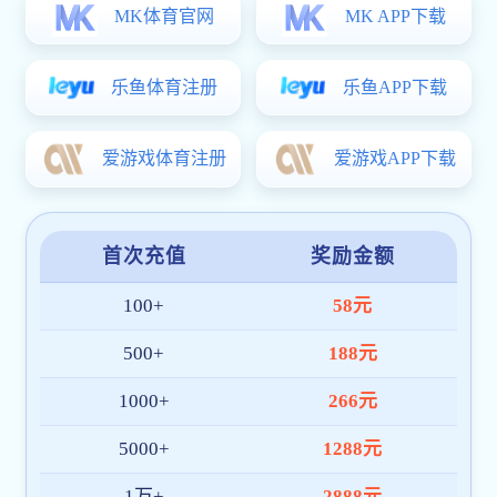
将这两套截然不同的防守体系放在2026年世
界杯的聚光灯下做对比，本身就是一件极具张
力的事情。南非的中卫组合充满了未知的X因
素，他们可能因为一次冲动的上抢而葬送全
局，也可能因为一次技惊四座的史诗级解围而
封神。他们的比赛永远充满了肾上腺素飙升的
刺激感，你永远不知道下一秒他们会用哪种匪
夷所思的方式终结对手的进攻。而韩国中卫组
合则是稳定性的代名词，他们很少犯错，将高
风险降低到最小，用最经济、最合理的方式完
成防守任务。如果说南非的后防是一部狂野的
西部片，那么韩国的防线就是一部精雕细琢的
悬疑剧，两种截然不同的叙事风格，将在世界
杯的宏大舞台上同时上演，为全球球迷带来无
与伦比的视觉冲击。
当我们深入探讨南非vs韩国这两支球队的中卫
组合在未来世界杯上的成败时，决不能忽视现
代足球对中后卫出球能力的极端要求。在这一