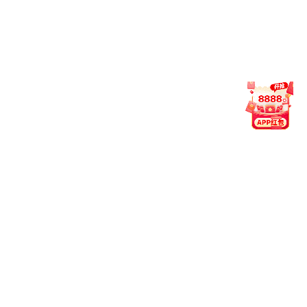
cctv超清
当屏幕亮起，绿茵场上的一草一木都纤毫毕现，球
员的每一次冲刺、每一...
2026-07-13