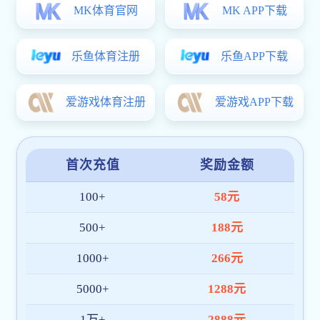
完全限制他。因此，巴西队极有可能采取协防
或收缩的保守策略，这反而会削弱他们自身的
进攻投入。可以说，阿什拉夫的首发价值，不
仅体现在进攻端，更在于他能以战术威慑力打
乱巴西队的固有节奏。这种无形的影响力，远
比几脚传中或一次助攻更为深刻。
进一步剖析阿什拉夫的技术特点，我们会发现
他的逆足处理能力同样被低估。在高速奔跑
中，阿什拉夫不仅能用惯用脚送出精准传中，
还能用逆足完成关键的横敲或射门。这种全面
性在面对巴西队这样的强敌时弥足珍贵。巴西
防线向来擅长预判和卡位，但阿什拉夫的多变
性和不可预测性，恰好能够打破这种防守惯
性。他可以在无球状态下一箭穿心，也可以在
有球情况下巧夺天工。更重要的是，阿什拉夫
在防守端的回追速度和身体对抗也经得起考
验。巴西队擅长利用边路小范围配合制造杀
机，而阿什拉夫的速度可以极大缓解队友的防