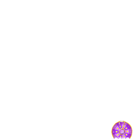
延伸阅读
2026世界杯塔雷米迎战比利时身体对抗能
当2026年世界杯的哨声在北美大陆吹响，一场可能
决定小组出线格局的...