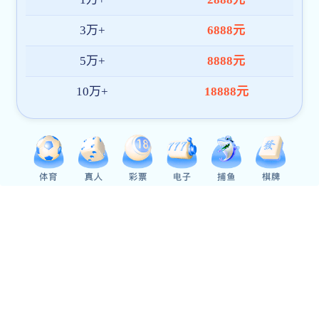
守压力。当全队需要从防守转入进攻时，他的
第一次触球和启动能力，往往直接决定了反击
速度的快慢。这种攻防一体的特质，在世界杯
这种高强度对抗的舞台上，显得尤为关键。
当然，前瞻解读并不意味着阿什拉夫能够以一
己之力压制巴西巨星。但我们必须承认，在团
队足球的框架下，他的存在为摩洛哥赋予了更
多的战术弹性。巴西队是夺冠热门，他们的防
线在纸面上足以令任何前锋窒息。然而，足球
比赛的魅力就在于，纸面实力并不等同于实际
效能。阿什拉夫这种善于利用空间、敢于直面
强敌的球员，恰恰是打破平衡的变量。从更宏
观的角度看，阿什拉夫的首发价值是否被低
估，实则是一个关于足球认知体系的问题。我
们习惯于用冠军、进球、助攻等硬性指标衡量
球员，却往往忽略了战术适配度和心理抗压能
力这些软性要素。阿什拉夫在场上表现出的那
份从容与专注，正是他能够在大赛舞台上持续