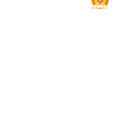
当2026年世界杯的哨声在北美大陆吹响，一场可能
决定小组出线格局的...
2026-07-14
2026世界杯巴拉圭vs土耳其小组第二预测
2026年世界杯的烽火尚未点燃，但关于小组赛的预
测早已在球迷圈中掀...
2026-07-14