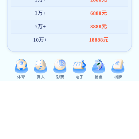
种反复的冲刺拉扯和突然的变向时，偶尔会出
现判断上的延迟。如果巴拿马能抓住这样的瞬
间，集中兵力攻击他所镇守的区域，那比赛的
悬念就会瞬间被拉满。但问题的关键在于，巴
拿马的整体配合精细度有限，他们更多依靠个
人能力或局部冲刺来制造杀机。而格瓦迪奥尔
最拿手的，恰恰是处理这种“一对一”或“一对
二”的防守局面。他就像是防线上的一根定海
神针，只要他还在，队友们的心态就会更加平
稳。这种心理层面的定力，有时候比技术统计
上的抢断数更为重要。在盘口的世界里，这种
“无形的影响力”也会被量化成具体的数值。比
如，当他在场时，对手的场均期望进球数
（xG）会明显下降。这个数据本身就是盘口
开盘的重要依据。因此，无论是从个人能力分
析，还是从过往的数据模型来看，格瓦迪奥尔
稳住防线的概率都是偏高的。
综合来看，这场比赛中的“格瓦迪奥尔对阵巴