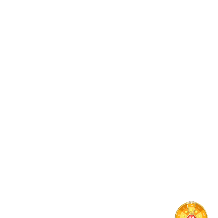
可靠体验
延伸阅读
2026世界杯塔雷米迎战比利时身体对抗能