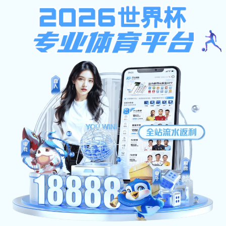
首页
App
关于
体育动态
最强右脚
足球看球攻略
用户登录
首页
体育动态
伊拉克对塞内加尔世界杯小组赛看点
伊拉克对塞内加尔世界杯小组
赛看点
2026-06-27 21:51
141
累计阅读
体育动态
在世界杯足球的浩瀚星河中，每一场小组赛都
是命运的分岔路口，而伊拉克与塞内加尔的对
决，则像是一道被低估的闪电，划破了平静的
绿茵苍穹。当两河流域的坚韧遇上西非雄狮的