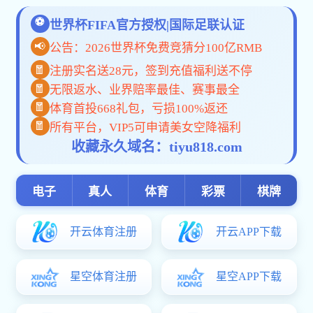
狂野，这场看似冷门却暗藏杀机的碰撞，注定
会在足球史上刻下浓墨重彩的一笔。我们无需
过分纠结于纸面实力，因为世界杯的魅力恰恰
在于——它从不拒绝任何一支怀揣梦想的球
队，哪怕是最不被看好的破冰者，也可能在某
个瞬间掀翻王座。
伊拉克队，这支来自战火硝烟中的球队，一直
是足球世界里最硬核的童话书写者。他们曾在
2007年亚洲杯上捧起冠军奖杯，让全世界看
到了阿拉伯足球的铁血与智慧。在世界杯预选
赛的征途中，伊拉克人依靠着令人窒息的集体
防守和果敢的反击，一次次化险为夷。他们的
后防线如同巴比伦城墙般坚固，中场绞杀能力
堪称一绝，而锋线的尖刀往往能在最寂静的时
刻出鞘。相比之下，塞内加尔则承载着非洲足
球的华丽与奔放。2002年世界杯揭幕战掀翻
卫冕冠军法国队的壮举，至今仍是无数球迷心
头的白月光。如今的塞内加尔更显成熟，马内