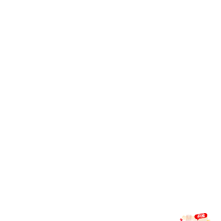
2026世界杯刚果金对哥伦比亚全场节奏参
在足球的广袤星空中，有些对决注定不是简单的胜
负游戏，而是两种文明...
2026-07-14
cctv超清
当屏幕亮起，绿茵场上的一草一木都纤毫毕现，球