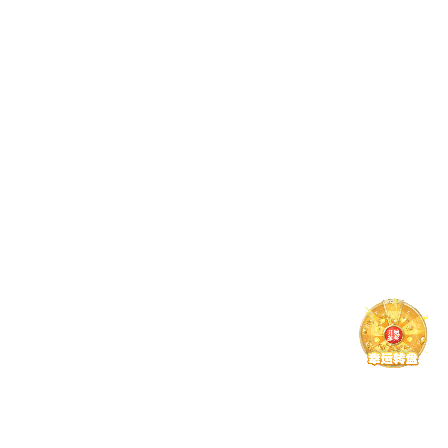
2026世界杯塔雷米迎战比利时身体对抗能
当2026年世界杯的哨声在北美大陆吹响，一场可能
决定小组出线格局的...
2026-07-14