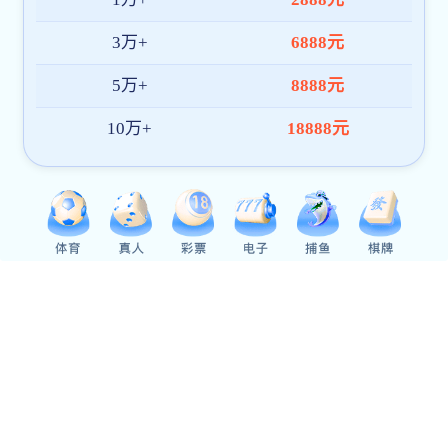
释了为什么在某些专业预测模型中，科特迪瓦
的不败概率被调高至一个临界值。
综合考虑所有变量，最终这场比赛的走向大概
率会分为三种情景：其一，厄瓜多尔凭借精准
的反击与高效的终结能力，在上半场建立优势
并最终取胜，这种情况符合当前主流赔率的预
期。其二，科特迪瓦通过顽强的防守与定位球
战术，将比赛拖入平局甚至制造冷门，尤其是
1-1或2-1的比分值得警惕。其三，双方在中场
陷入拉锯战，最终以0-0或1-1握手言和。对于
投资者而言，科特迪瓦vs厄瓜多尔赛前赔率预
测给出的方向虽偏向厄瓜多尔，但从规避风险
与追求高回报的角度出发，适当关注小比分平
局或科特迪瓦受让的选项，或许更为明智。
总而言之，这场对决不仅是技术与战术的碰
撞，更是数据与意志的较量。科特迪瓦vs厄瓜
多尔赛前赔率预测像一面镜子，既映照出两队
实力的基本面，也折射出市场情绪的起伏与潜