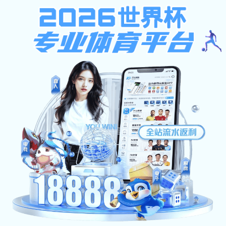
首页
App
关于
体育动态
最强右脚
足球看球攻略
用户登录
首页
最强右脚
科特迪瓦vs厄瓜多尔赛前赔率预测
科特迪瓦vs厄瓜多尔赛前赔率
预测
2026-06-27 22:19
138
累计阅读
最强右脚
世界杯的舞台上，每一场比赛都承载着球队的
荣誉与无数球迷的期待。当非洲大象科特迪瓦
与南美劲旅厄瓜多尔在小组赛中狭路相逢，这
场看似实力悬殊的对决，实则隐藏着无数变