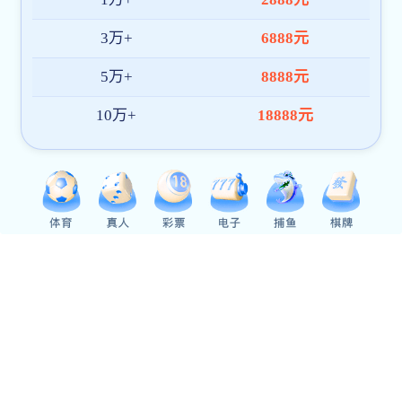
转换。
历史的交锋记录或许没有太多参考价值，但足
球的魅力恰恰在于未知。乌兹别克斯坦刚果金
抢分战争二机会，这个主题将两队的野心、焦
虑与决心浓缩在一起。这不会是史上最华丽的
比赛，却可能是决定命运走向的关键一步。球
迷们可以期待一场充满身体对抗、战术博弈与
意外转折的激烈交锋。最终，是纪律性更强的
乌兹别克斯坦捍卫主场荣耀，还是充满爆发力
的刚果金在客场偷走胜利，一切悬念都将在九
十分钟的绿茵场上揭晓。两支球队都在为世界
杯的梦想而战，而这场比赛的胜者，将距离那
个神圣的舞台更进一步。
最后，让我们将视线拉回到足球本身。无论结
果如何，这场比赛都将为世界杯预选赛增添浓
墨重彩的一笔。乌兹别克斯坦需要证明自己不
再是亚洲足坛的配角，刚果金则渴望向世界展