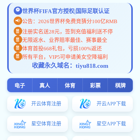
然拉开序幕。乌兹别克斯坦与刚果金，两支风
格迥异的球队，各自背负着足球强国的期待与
梦想，在通往世界杯的狭窄通道中狭路相逢。
这不仅是一场技战术的较量，更是一次意志与
智慧的双重淬炼。乌兹别克斯坦刚果金抢分战
争二机会，这个略显拗口的词组背后，隐藏着
两队对出线权最原始的渴望与最精密的算计。
乌兹别克斯坦，这支来自中亚的“白狼”，近年
来在亚洲足坛逐渐崛起。他们的足球风格融合
了苏联时代的纪律性，又注入了现代足球的灵
活性。球队以中场的严密组织和边路快速突破
见长，尤其擅长利用身体对抗与定位球制造杀
机。在本次预选赛中，乌兹别克斯坦的表现起
伏不定，既有酣畅淋漓的大胜，也有令人扼腕
的平局。但核心球员状态稳定，新生代力量不
断涌现，这使得他们在关键战役中往往能迸发
出超水平的战力。对于他们而言，每一个主场
都是必须捍卫的堡垒，每一分都关乎着能否跨