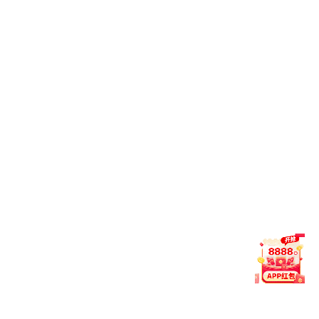
cctv超清
当屏幕亮起，绿茵场上的一草一木都纤毫毕现，球
员的每一次冲刺、每一...
2026-07-13