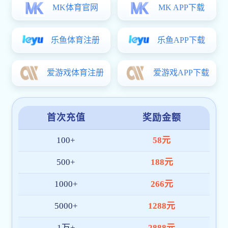
前处在积分榜的中游位置，每一场胜利都是对
出线目标的强有力冲刺。因此，这场比赛极有
可能演变为一场攻防演练：乌兹别克斯坦寻求
控制节奏与阵地渗透，刚果金则耐心等待反击
的闪电瞬间。双方教练的临场调度、球员的专
注度与执行力，将成为决定这场比赛走向的关
键。
从战术层面剖析，乌兹别克斯坦需要警惕刚果
金中前场的个人能力爆发。他们必须牺牲一部
分进攻兵力，加强对第二落点的保护，并利用
边后卫的内收来限制对手的边路冲击。同时，
球队需要抓住刚果金防守端偶尔出现的注意力
不集中现象，通过高频率的传中与远射来制造
混乱。而刚果金方面，如果能够顶住主队开场
后的三板斧，并在上半场保持球门不失，那么
比赛的天平将逐渐向客队倾斜。他们需要发挥
体能优势，在下半场后半段利用乌兹别克斯坦
球员的体力下降，发起持续的高位逼抢与快速